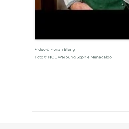
Video © Florian Blang
Foto © NOE Werbung Sophie Menegaldo