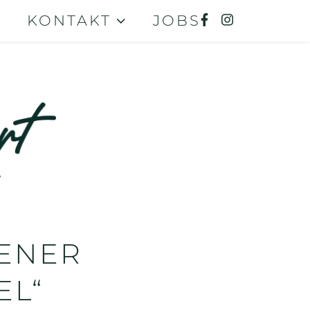
KONTAKT
JOBS
ENER
EL“